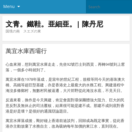
Menu
文青。鐵鞋。亜細亜。| 陳丹尼
国境の南 スエズの東
萬宜水庫西壩行
心血來潮，想到萬宜水庫走走，先坐92號巴士到西貢，再轉94號到上窰
落，一個多小時就到了。
萬宜水庫在1978年落成，是當年的世紀工程，規模等同今天的港珠澳大
橋、高鐵等超巨型基建，亦是香港史上最龐大的水務工程。興建過程中
淹沒多條鄉村，無數村民被逼遷，大片郊野從此淹沒水底，不見天日。
反過來看，換作是今天興建，肯定會面對環保團體強大阻力、巨大的民
意反對及無休止的司法覆核，結果很可能是建不成。那建不成到底對香
港是好是壞？是很好的通識辯論題目。
萬宜水庫落成後，剛好碰上香港前途談判，回歸成為既定事實，從此香
港亦主動放棄了水務自主，改為吸納每年加價的東江水，直到現在。