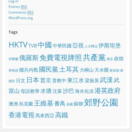
Log in
Entries
RSS
Comments
RSS
WordPress.org
Tags
HKTV
中國
亞視
伊斯坦堡
TVB
中華民國
人大釋法
共產黨
免費電視牌照
俄羅斯
啟德
伊斯蘭
南京
國民黨
土耳其
國共內戰
大嶼山
天水圍
單程證
新加坡
新
日本
武漢
普京
東江水
武
日文
普教中
梁振英
移民
港英政府
當山
水塘
沙巴
母語教學
汶萊
海水化淡
郊野公園
王維基
番禺
澳洲
烏克蘭
蘇聯
美國
香港電視
高鐵
馬來西亞