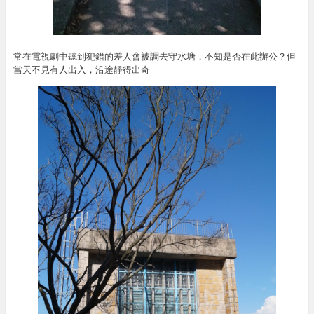
常在電視劇中聽到犯錯的差人會被調去守水塘，不知是否在此辦公？但
當天不見有人出入，沿途靜得出奇