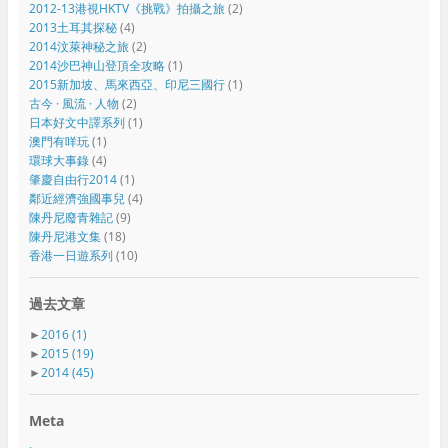
2012-13港視HKTV《挑戰》拍攝之旅
(2)
2013土耳其探秘
(4)
2014汶萊神秘之旅
(2)
2014沙巴神山登頂全攻略
(1)
2015新加坡、馬來西亞、印尼三國行
(1)
古今 · 風流 · 人物
(2)
日本好文中譯系列
(1)
澳門有咩玩
(1)
環球大事錄
(4)
肇慶自由行2014
(1)
鄰近經濟強國事兒
(4)
陳丹尼廢青雜記
(9)
陳丹尼港文集
(18)
香港一日遊系列
(10)
過去文章
►
2016
(1)
►
2015
(19)
►
2014
(45)
Meta