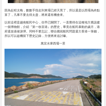
因為起程太晚，數數手指走到東壩已經天黑了，所以還是以西壩為終點
算了，凡事不要去得太盡，將來還有機會來。
以前這裡是越南船民中心，但早已關閉了。一直覺得在這種地方應該建
一個博物館，介紹『第一收容港』的歷史，畢竟在船民暴動的歲月，港
府還放過催淚彈。同時不要忘記，聯合國就船民問題還欠香港一筆錢，
所以可以趁機留下歷史記錄，方便將來追討嘛。
萬宜水庫西壩一景