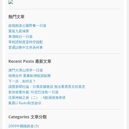
熱門文章
啟德跑道公園野餐一日遊
重返九龍城寨
東涌砲台一日遊
單程證制度是時空錯配
普通話教中文所為何事
Recent Posts 最新文章
澳門大潭山滑草一日遊
德俄合作 重畫歐洲能源版圖
下一步，如何走？
讀賣新聞社論：日俄首腦會談 無法看透普京的真意
新加坡番外篇: 印尼巴淡島一日遊
汶萊神秘之旅（二）：6點過後無車搭
鳳凰U Radio執笠啟示
Categories 文章分類
2009中國鐵路遊
(5)