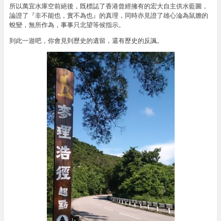
所以萬宜水庫空前絕後，既標誌了香港曾經擁有的宏大自主供水藍圖，
論證了『非不能也，實不為也』的真理，同時亦見證了雄心淪為鼠膽的
蛻變，無所作為，事事只北望等候指示。
到此一遊吧，你會見到歷史的遺留，還有歷史的反諷。