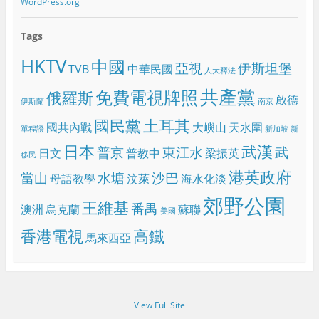
WordPress.org
Tags
HKTV
中國
亞視
伊斯坦堡
TVB
中華民國
人大釋法
共產黨
免費電視牌照
俄羅斯
啟德
伊斯蘭
南京
國民黨
土耳其
國共內戰
大嶼山
天水圍
單程證
新加坡
新
日本
武漢
普京
東江水
武
日文
普教中
梁振英
移民
港英政府
當山
水塘
沙巴
母語教學
汶萊
海水化淡
郊野公園
王維基
番禺
澳洲
烏克蘭
蘇聯
美國
香港電視
高鐵
馬來西亞
View Full Site