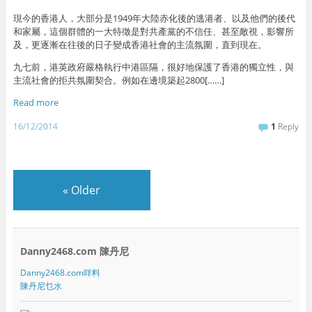
現今的香港人，大部分是1949年大陸赤化後的逃港者、以及他們的後代
和家屬，這個群體的一大特徵是對共產黨的不信任、甚至敵視，影響所
及，更逐漸在往後的日子變成香港社會的主流氛圍，直到現在。
九七前，港英政府嚴格執行中港區隔，很好地保護了香港的獨立性，與
主流社會的拒共氛圍契合。例如在邊境築起2800[……]
Read more
16/12/2014
1
Reply
«
Older
Danny2468.com 陳丹尼
Danny2468.com咩料
陳丹尼乜水