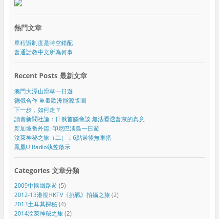
熱門文章
單程證制度是時空錯配
普通話教中文所為何事
Recent Posts 最新文章
澳門大潭山滑草一日遊
德俄合作 重畫歐洲能源版圖
下一步，如何走？
讀賣新聞社論：日俄首腦會談 無法看透普京的真意
新加坡番外篇: 印尼巴淡島一日遊
汶萊神秘之旅（二）：6點過後無車搭
鳳凰U Radio執笠啟示
Categories 文章分類
2009中國鐵路遊
(5)
2012-13港視HKTV《挑戰》拍攝之旅
(2)
2013土耳其探秘
(4)
2014汶萊神秘之旅
(2)