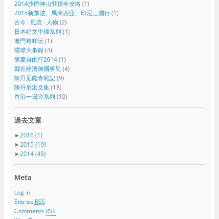
2014沙巴神山登頂全攻略
(1)
2015新加坡、馬來西亞、印尼三國行
(1)
古今 · 風流 · 人物
(2)
日本好文中譯系列
(1)
澳門有咩玩
(1)
環球大事錄
(4)
肇慶自由行2014
(1)
鄰近經濟強國事兒
(4)
陳丹尼廢青雜記
(9)
陳丹尼港文集
(18)
香港一日遊系列
(10)
過去文章
►
2016
(1)
►
2015
(19)
►
2014
(45)
Meta
Log in
Entries
RSS
Comments
RSS