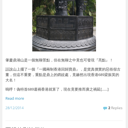
肇慶鼎湖山是一個無聊景點，但在無聊之中竟也可發現『亮點』！
話說山上擺了一個『一國兩制香港回歸寶鼎』，是貨真價實的惡俗假古
董，但這不重要，重點是鼎上的鐫紋處，竟赫然出現香港689梁振英的
大名！
嗚呼！偽特首689遺禍香港就算了，現在竟要推而廣之禍延[……]
Read more
28/12/2014
2
Replies