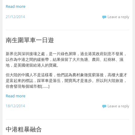
Read more
21/12/2014
Leave a reply
南生圍單車一日遊
新界北與深圳接壤之處，是一片綠色屏障，過去港英政府刻意不發展，
以作為中港之間的緩衝帶，結果保留了大片魚塘、農田、紅樹林、濕
地，是英國佬留給港人的寶藏。
但大陸的中國人不是這樣看，他們認為農村象徵貧窮落後，高樓大廈才
是富起來的標誌，踩單車是落伍，開寶馬才是進步。所以到大陸旅遊，
你會發現每個城市都[……]
Read more
18/12/2014
Leave a reply
中港粗暴融合