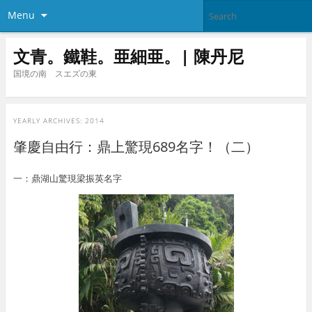
Menu
文青。鐵鞋。亜細亜。| 陳丹尼
国境の南 スエズの東
YEARLY ARCHIVES:
2014
肇慶自由行：鼎上驚現689名字！（二）
一：鼎湖山驚現梁振英名字