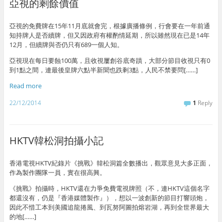
亞視的剩餘價值
亞視的免費牌在15年11月底就會完，根據廣播條例，行會要在一年前通
知持牌人是否續牌，但又因政府有權酌情延期，所以雖然現在已是14年
12月，但續牌與否仍只有689一個人知。
亞視現在每日要蝕100萬，且收視屢創谷底奇蹟，大部分節目收視只有0
到1點之間，連最後皇牌六點半新聞也跌剩3點，人民不禁要問[……]
Read more
22/12/2014
1
Reply
HKTV韓松洞拍攝小記
香港電視HKTV紀錄片《挑戰》韓松洞篇全數播出，觀眾意見大多正面，
作為製作團隊一員，實在很高興。
《挑戰》拍攝時，HKTV還在力爭免費電視牌照（不，連HKTV這個名字
都還沒有，仍是『香港媒體製作』），想以一波創新的節目打響頭炮，
因此不惜工本到美國追龍捲風、到瓦努阿圖拍熔岩湖，再到全世界最大
的地[……]