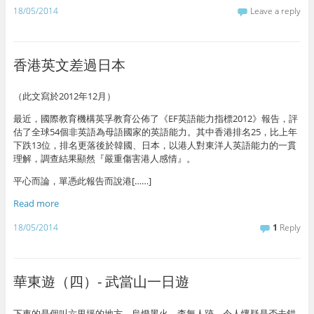
18/05/2014
Leave a reply
香港英文差過日本
（此文寫於2012年12月）
最近，國際教育機構英孚教育公佈了《EF英語能力指標2012》報告，評
估了全球54個非英語為母語國家的英語能力。其中香港排名25，比上年
下跌13位，排名更落後於韓國、日本，以港人對東洋人英語能力的一貫
理解，調查結果顯然『嚴重傷害港人感情』。
平心而論，單憑此報告而說港[……]
Read more
18/05/2014
1
Reply
華東遊（四）- 武當山一日遊
下車的是個叫六里坪的地方，烏燈黑火，杳無人跡，令人懷疑是否去錯