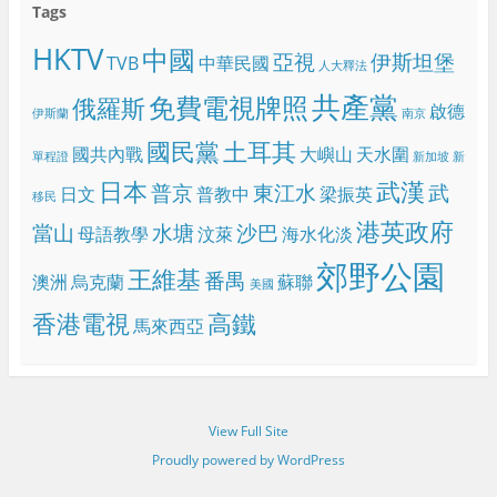
Tags
HKTV
中國
亞視
伊斯坦堡
TVB
中華民國
人大釋法
共產黨
免費電視牌照
俄羅斯
啟德
伊斯蘭
南京
國民黨
土耳其
國共內戰
大嶼山
天水圍
單程證
新加坡
新
日本
武漢
普京
東江水
武
日文
普教中
梁振英
移民
港英政府
當山
水塘
沙巴
母語教學
汶萊
海水化淡
郊野公園
王維基
番禺
澳洲
烏克蘭
蘇聯
美國
香港電視
高鐵
馬來西亞
View Full Site
Proudly powered by WordPress