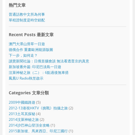
熱門文章
普通話教中文所為何事
單程證制度是時空錯配
Recent Posts 最新文章
澳門大潭山滑草一日遊
德俄合作 重畫歐洲能源版圖
下一步，如何走？
讀賣新聞社論：日俄首腦會談 無法看透普京的真意
新加坡番外篇: 印尼巴淡島一日遊
汶萊神秘之旅（二）：6點過後無車搭
鳳凰U Radio執笠啟示
Categories 文章分類
2009中國鐵路遊
(5)
2012-13港視HKTV《挑戰》拍攝之旅
(2)
2013土耳其探秘
(4)
2014汶萊神秘之旅
(2)
2014沙巴神山登頂全攻略
(1)
2015新加坡、馬來西亞、印尼三國行
(1)