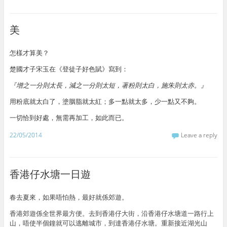
美
怎樣才算美？
楚國才子宋玉在《登徒子好色賦》寫到：
『增之一分則太長，減之一分則太短，著粉則太白，施朱則太赤。』
用粉底就太白了，塗胭脂就太紅；多一點就太多，少一點又不夠。
一切恰到好處，無需再加工，如此而已。
22/05/2014
Leave a reply
香港仔水塘一日遊
春去夏來，如果唔怕熱，最好就係郊遊。
香港郊遊係全世界最方便。去到香港仔大街，沿香港仔水塘道一路行上
山，唔使半個鐘就可以逃離城市，到達香港仔水塘。重新接近湖光山