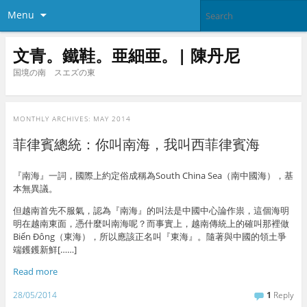
Menu
文青。鐵鞋。亜細亜。| 陳丹尼
国境の南 スエズの東
MONTHLY ARCHIVES:
MAY 2014
菲律賓總統：你叫南海，我叫西菲律賓海
『南海』一詞，國際上約定俗成稱為South China Sea（南中國海），基
本無異議。
但越南首先不服氣，認為『南海』的叫法是中國中心論作祟，這個海明
明在越南東面，憑什麼叫南海呢？而事實上，越南傳統上的確叫那裡做
Biển Đông（東海），所以應該正名叫『東海』。隨著與中國的領土爭
端鑊鑊新鮮[……]
Read more
28/05/2014
1
Reply