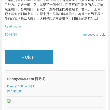
了地方。走過一條小路，出現了一個小門，門前有個穿制服的人，這顯
然是出口。發現出口不算意外，意外的是門外竟站著一群人。『上車
吧！載你們到鎮上去！』原來是一群搞白牌車的人。為首一名男子馬上
步前向我『曉以大義』，大概是說這里是鄉下，到鎮上的話吃[……]
Read more
16/05/2014
Leave a reply
«
Older
Danny2468.com 陳丹尼
Danny2468.com咩料
陳丹尼乜水