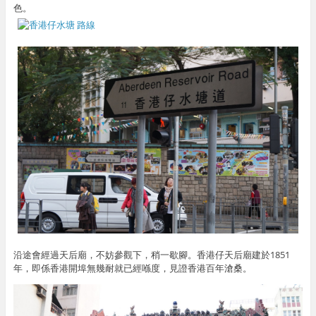
色。
沿途會經過天后廟，不妨參觀下，稍一歇腳。香港仔天后廟建於1851
年，即係香港開埠無幾耐就已經喺度，見證香港百年滄桑。