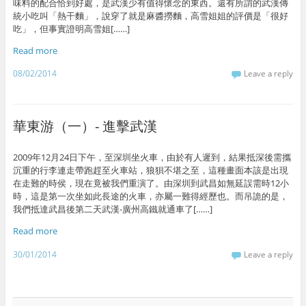
味料的配合恰到好處，是武漢少有值得懷念的東西。還有所謂的武漢傳
統小吃叫「熱干麵」，說穿了就是麻醬撈麵，高雪姐姐的評價是「很好
吃」，但事實證明高雪姐[……]
Read more
08/02/2014
Leave a reply
華東游（一）- 進擊武漢
2009年12月24日下午，至深圳坐火車，由於有人遲到，結果抵深後需攜
沉重的行李連走帶跑趕至火車站，狼狽不堪之至，這種畫面本該是出現
在走難的時侯，現在竟被我們重演了。由深圳到武昌如無延誤需時12小
時，這是第一次坐如此長途的火車，亦屬一難得經歷也。而吊詭的是，
我們抵達武昌後第二天武漢-廣州高鐵就通車了[……]
Read more
30/01/2014
Leave a reply