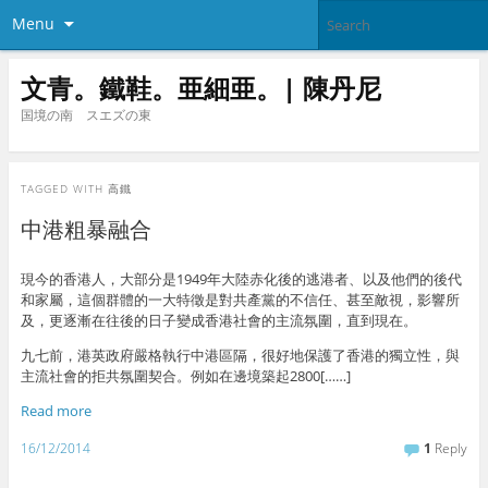
Menu
文青。鐵鞋。亜細亜。| 陳丹尼
国境の南 スエズの東
TAGGED WITH
高鐵
中港粗暴融合
現今的香港人，大部分是1949年大陸赤化後的逃港者、以及他們的後代
和家屬，這個群體的一大特徵是對共產黨的不信任、甚至敵視，影響所
及，更逐漸在往後的日子變成香港社會的主流氛圍，直到現在。
九七前，港英政府嚴格執行中港區隔，很好地保護了香港的獨立性，與
主流社會的拒共氛圍契合。例如在邊境築起2800[……]
Read more
16/12/2014
1
Reply