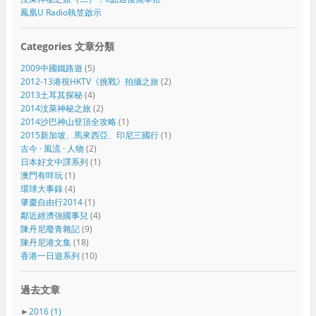
鳳凰U Radio執笠啟示
Categories 文章分類
2009中國鐵路遊
(5)
2012-13港視HKTV《挑戰》拍攝之旅
(2)
2013土耳其探秘
(4)
2014汶萊神秘之旅
(2)
2014沙巴神山登頂全攻略
(1)
2015新加坡、馬來西亞、印尼三國行
(1)
古今 · 風流 · 人物
(2)
日本好文中譯系列
(1)
澳門有咩玩
(1)
環球大事錄
(4)
肇慶自由行2014
(1)
鄰近經濟強國事兒
(4)
陳丹尼廢青雜記
(9)
陳丹尼港文集
(18)
香港一日遊系列
(10)
過去文章
►
2016
(1)