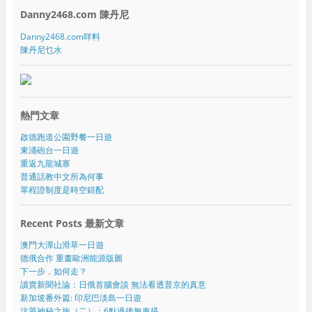
Danny2468.com 陳丹尼
Danny2468.com咩料
陳丹尼乜水
熱門文章
啟德跑道公園野餐一日遊
東涌砲台一日遊
重返九龍城寨
普通話教中文所為何事
單程證制度是時空錯配
Recent Posts 最新文章
澳門大潭山滑草一日遊
德俄合作 重畫歐洲能源版圖
下一步，如何走？
讀賣新聞社論：日俄首腦會談 無法看透普京的真意
新加坡番外篇: 印尼巴淡島一日遊
汶萊神秘之旅（二）：6點過後無車搭