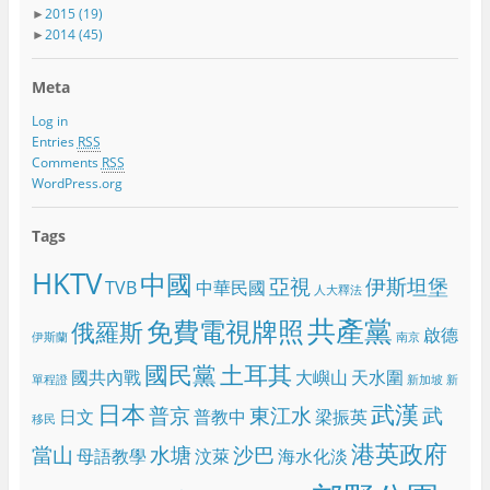
►
2015
(19)
►
2014
(45)
Meta
Log in
Entries
RSS
Comments
RSS
WordPress.org
Tags
HKTV
中國
亞視
伊斯坦堡
TVB
中華民國
人大釋法
共產黨
免費電視牌照
俄羅斯
啟德
伊斯蘭
南京
國民黨
土耳其
國共內戰
大嶼山
天水圍
單程證
新加坡
新
日本
武漢
普京
東江水
武
日文
普教中
梁振英
移民
港英政府
當山
水塘
沙巴
母語教學
汶萊
海水化淡