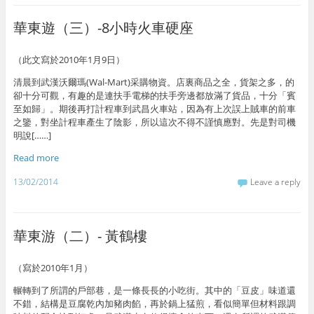
華東遊（三）-8小時火車硬座
（此文寫於2010年1月9日）
清晨到武漢沃爾瑪(Wal-Mart)采購物資。店裏商品之全，貨架之多，的
卻十分可觀，有趣的是連扶手電梯的扶手旁邊都放滿了貨品，十分「賓
至如歸」。期後再打計程車到武昌火車站，因為有上次誤上賊車的前車
之鑒，對坐計程車產生了陰影，所以這次不得不謹慎應對。先是對司機
明說[……]
Read more
13/02/2014
Leave a reply
華東游（二）- 黃鶴樓
（寫於2010年1月）
輾轉到了所謂的戶部巷，是一條長長的小吃街。其中的「豆皮」味道還
不錯，結構是豆腐乾內加豬肉餡，再於鍋上猛煎，看似簡單但材料跟調