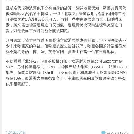
且斯洛伐克和波蘭似乎亦有自身的計算，翻開地圖便知，兩國其實同為
俄國輸歐天然氣的中轉國，一但「北溪-2」管道啟用，估計兩國每年將
分別損失約5億及8億美元收入。而對一些中東歐國家而言，因地理因
素，將來需從德國過境進口天然氣，過境費將比現時過境烏克蘭進口
貴，對他們而言亦是利益攸關的問題。
無可否認，儘管新管道項目長遠對歐盟整體應有好處，但同時將損害不
少中東歐國家的利益。但歐盟的歷史告訴我們，歐盟各國的話語權從來
就不是均等的，德、法、英等富國，實際上在當中佔有主導地位。
不妨看看「北溪-2」項目的股權分佈：俄羅斯天然氣公司Gazprom佔
50%，另外德國意昂（E.ON）、德國巴斯夫集團（BASF）、法國ENGIE
集團、荷蘭皇家殼牌（Shell）（英荷合資）和奧地利天然氣集團(OMV)
各佔10%，歐盟幾大巨頭都集齊了，中東歐國家的反對會否奏效？答案
似乎很明顯了。
12/12/2015
Leave a reply