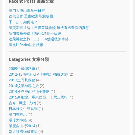
Recent Posts 最新文章
澳門大潭山滑草一日遊
德俄合作 重畫歐洲能源版圖
下一步，如何走？
讀賣新聞社論：日俄首腦會談 無法看透普京的真意
新加坡番外篇: 印尼巴淡島一日遊
汶萊神秘之旅（二）：6點過後無車搭
鳳凰U Radio執笠啟示
Categories 文章分類
2009中國鐵路遊
(5)
2012-13港視HKTV《挑戰》拍攝之旅
(2)
2013土耳其探秘
(4)
2014汶萊神秘之旅
(2)
2014沙巴神山登頂全攻略
(1)
2015新加坡、馬來西亞、印尼三國行
(1)
古今 · 風流 · 人物
(2)
日本好文中譯系列
(1)
澳門有咩玩
(1)
環球大事錄
(4)
肇慶自由行2014
(1)
鄰近經濟強國事兒
(4)