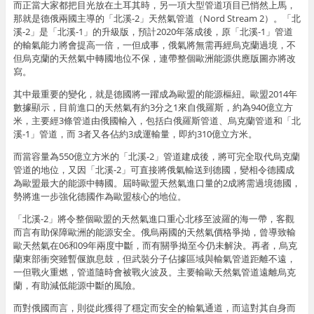
而正當大家都把目光放在土耳其時，另一項大型管道項目已悄然上馬，
那就是德俄兩國主導的「北溪-2」天然氣管道（Nord Stream 2）。「北
溪-2」是「北溪-1」的升級版，預計2020年落成後，原「北溪-1」管道
的輸氣能力將會提高一倍，一但成事，俄氣將無需再經烏克蘭過境，不
但烏克蘭的天然氣中轉國地位不保，連帶整個歐洲能源供應版圖亦將改
寫。
其中最重要的變化，就是德國將一躍成為歐盟的能源樞紐。歐盟2014年
數據顯示，目前進口的天然氣有約3分之1來自俄羅斯，約為940億立方
米，主要經3條管道由俄國輸入，包括白俄羅斯管道、烏克蘭管道和「北
溪-1」管道，而 3者又各佔約3成運輸量，即約310億立方米。
而當容量為550億立方米的「北溪-2」管道建成後，將可完全取代烏克蘭
管道的地位，又因「北溪-2」可直接將俄氣輸送到德國，變相令德國成
為歐盟最大的能源中轉國。屆時歐盟天然氣進口量的2成將需過境德國，
勢將進一步強化德國作為歐盟核心的地位。
「北溪-2」將令整個歐盟的天然氣進口重心北移至波羅的海一帶，客觀
而言有助保障歐洲的能源安全。俄烏兩國的天然氣價格爭拗，曾導致輸
歐天然氣在06和09年兩度中斷，而有關爭拗至今仍未解決。再者，烏克
蘭東部衝突雖暫偃旗息鼓，但武裝分子佔據區域與輸氣管道距離不遠，
一但戰火重燃，管道隨時會被戰火波及。主要輸歐天然氣管道遠離烏克
蘭，有助減低能源中斷的風險。
而對俄國而言，則從此獲得了穩定而安全的輸氣通道，而這對其自身而