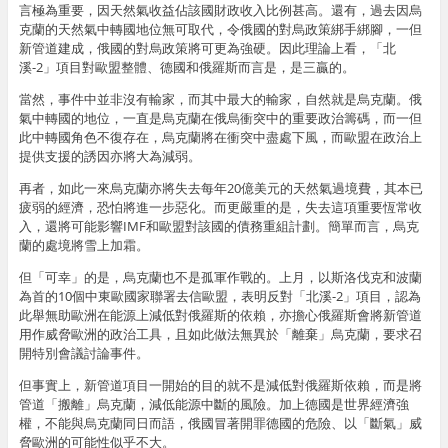
言極為重要，因天然氣收益佔該國財政收入比例甚高。還有，過去因烏
克蘭的天然氣中轉國地位無可取代，令俄國的對烏政策綁手綁腳，一但
新管道建成，俄國的對烏政策將可更為強硬。因此理論上看，「北
溪-2」項目對歐盟整體、德國和俄羅斯而言是，是三贏的。
當然，事件中並非沒有輸家，而其中最大的輸家，自然就是烏克蘭。俄
氣中轉國的地位，一直是烏克蘭在俄烏衝突中的重要政治籌碼，而一但
此中轉國角色不復存在，烏克蘭將在衝突中盡處下風，而歐盟在政治上
提供支援的誘因亦將大為減弱。
再者，如此一來烏克蘭亦將失去每年20億美元的天然氣過境費，其本已
疲弱的經濟，恐怕將進一步惡化。而更嚴重的是，失去這項重要恆常收
入，還將可能影響IMF和歐盟對該國的債務重組計劃。簡單而言，烏克
蘭的處境將雪上加霜。
但「可幸」的是，烏克蘭也不是孤軍作戰的。上月，以斯洛伐克和波蘭
為首的10個中東歐國家聯署去信歐盟，表明反對「北溪-2」項目，認為
此舉無助歐洲在能源上減低對俄羅斯的依賴，亦擔心俄羅斯會將新管道
用作威脅歐洲的政治工具，且如此做法無異於「離棄」烏克蘭，要求召
開特別會議討論事件。
但事實上，新管道項目一開始的目的就不是減低對俄羅斯依賴，而是將
管道「搬離」烏克蘭，減低能源中斷的風險。加上德國是世界經濟強
權，不能與烏克蘭同日而語，俄國冒著開罪德國的危險、以「斷氣」威
脅歐洲的可能性似乎不大。