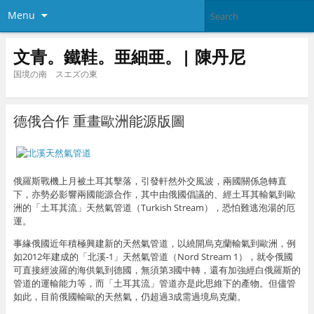
Menu
文青。鐵鞋。亜細亜。| 陳丹尼
国境の南 スエズの東
德俄合作 重畫歐洲能源版圖
俄羅斯戰機上月被土耳其擊落，引發軒然外交風波，兩國關係急轉直
下，亦勢必影響兩國能源合作，其中由俄國倡議的、經土耳其輸氣到歐
洲的「土耳其流」天然氣管道（Turkish Stream），恐怕難逃泡湯的厄
運。
事緣俄國近年積極興建新的天然氣管道，以繞開烏克蘭輸氣到歐洲，例
如2012年建成的「北溪-1」天然氣管道（Nord Stream 1），就令俄國
可直接經波羅的海供氣到德國，無須第3國中轉，還有加強經白俄羅斯的
管道的運輸能力等，而「土耳其流」管道亦是此思維下的產物。但儘管
如此，目前俄國輸歐的天然氣，仍超過3成需過境烏克蘭。