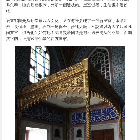
褥欠奉，睡的是硬板床，外加一個硬枕頭。皇室也者，生活也不過如
此。
後來鄂圖曼蘇丹仰慕西方文化，又在海邊多建了一個新皇宮，水晶吊
燈、長樓梯、壁畫、石刻一應俱全，步進大廳，不說還以為去了法國凡
爾賽宮。但西化又如何呢？鄂圖曼帝國還是逃不過被淘汰的命運，而淘
汰它的，正是它最仰慕的西方國家。