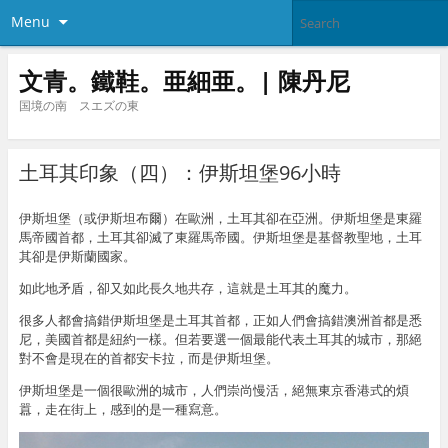
Menu
文青。鐵鞋。亜細亜。| 陳丹尼
国境の南 スエズの東
土耳其印象（四）：伊斯坦堡96小時
伊斯坦堡（或伊斯坦布爾）在歐洲，土耳其卻在亞洲。伊斯坦堡是東羅
馬帝國首都，土耳其卻滅了東羅馬帝國。伊斯坦堡是基督教聖地，土耳
其卻是伊斯蘭國家。
如此地矛盾，卻又如此長久地共存，這就是土耳其的魔力。
很多人都會搞錯伊斯坦堡是土耳其首都，正如人們會搞錯澳洲首都是悉
尼，美國首都是紐約一樣。但若要選一個最能代表土耳其的城市，那絕
對不會是現在的首都安卡拉，而是伊斯坦堡。
伊斯坦堡是一個很歐洲的城市，人們崇尚慢活，絕無東京香港式的煩
囂，走在街上，感到的是一種寫意。