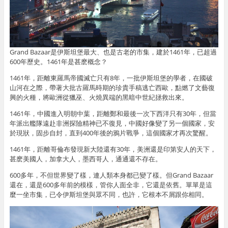
Grand Bazaar是伊斯坦堡最大、也是古老的市集，建於1461年，已超過
600年歷史。1461年是甚麽概念？
1461年，距離東羅馬帝國滅亡只有8年，一批伊斯坦堡的學者，在國破
山河在之際，帶著大批古羅馬時期的珍貴手稿逃亡西歐，點燃了文藝復
興的火種，將歐洲從獵巫、火燒異端的黑暗中世紀拯救出來。
1461年，中國進入明朝中葉，距離鄭和最後一次下西洋只有30年，但當
年派出艦隊遠赴非洲探險精神已不復見，中國好像變了另一個國家，安
於現狀，固步自封，直到400年後的鴉片戰爭，這個國家才再次驚醒。
1461年，距離哥倫布發現新大陸還有30年，美洲還是印第安人的天下，
甚麽美國人，加拿大人，墨西哥人，通通還不存在。
600多年，不但世界變了樣，連人類本身都已變了樣。但Grand Bazaar
還在，還是600多年前的模樣，管你人面全非，它還是依舊。單單是這
麼一坐市集，已令伊斯坦堡與眾不同，也許，它根本不屑跟你相同。