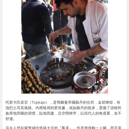
托普卡匹皇宮（Topkapi），是鄂圖曼帝國蘇丹的住所，金碧輝煌，有
強烈土耳其風格。內裡格局則更有趣，就如蘇丹的龍床，貫徹了游牧民
族席地而睡的習慣，貼地而建，且空間狹窄，以現代人的角度看，並不
舒適。
這令人想起紫禁城中慈禧太后的『鳳床』，也是僅僅夠一人睡，而且床