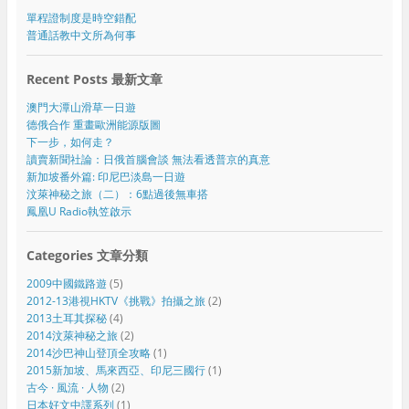
單程證制度是時空錯配
普通話教中文所為何事
Recent Posts 最新文章
澳門大潭山滑草一日遊
德俄合作 重畫歐洲能源版圖
下一步，如何走？
讀賣新聞社論：日俄首腦會談 無法看透普京的真意
新加坡番外篇: 印尼巴淡島一日遊
汶萊神秘之旅（二）：6點過後無車搭
鳳凰U Radio執笠啟示
Categories 文章分類
2009中國鐵路遊
(5)
2012-13港視HKTV《挑戰》拍攝之旅
(2)
2013土耳其探秘
(4)
2014汶萊神秘之旅
(2)
2014沙巴神山登頂全攻略
(1)
2015新加坡、馬來西亞、印尼三國行
(1)
古今 · 風流 · 人物
(2)
日本好文中譯系列
(1)