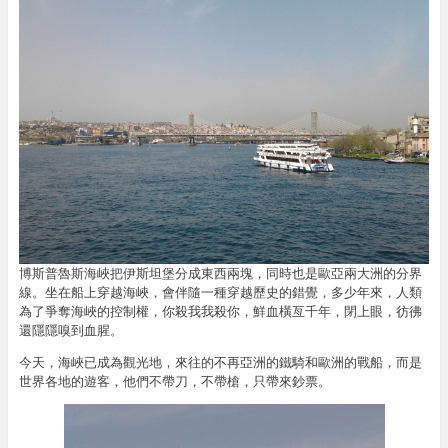
博斯普魯斯海峽把伊斯坦堡分成東西兩塊，同時也是歐亞兩大洲的分界
線。坐在船上穿越海峽，會伴隨一種穿越歷史的錯覺，多少年來，人類
為了爭奪海峽的控制權，你殺我我殺你，鮮血橫亙千年，閉上眼，彷彿
還隱隱嗅到血腥。
今天，海峽已成為觀光地，來往的不再亞洲的鐵騎和歐洲的戰船，而是
世界各地的遊客，他們不帶刀，不帶槍，只帶來鈔票。