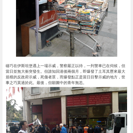
碰巧在伊斯坦堡遇上一場示威，警察嚴正以待，一列警車已在伺候，但
當日並無大衝突發生。但誰知回港後兩個月，即爆發了土耳其歷來最大
規模的反政府示威，死傷者眾，而爆發點正是當日目擊示威的地方，世
事之巧莫過於此。最後，但願圖中的青年無恙。