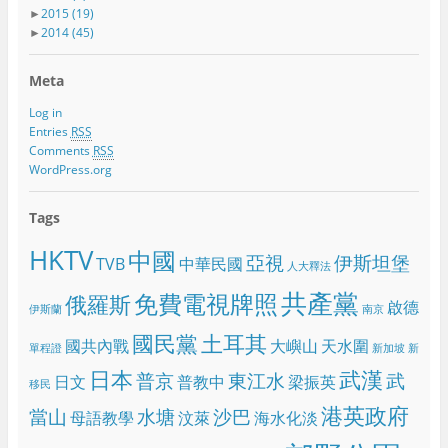
►
2015
(19)
►
2014
(45)
Meta
Log in
Entries
RSS
Comments
RSS
WordPress.org
Tags
HKTV
中國
亞視
伊斯坦堡
TVB
中華民國
人大釋法
共產黨
免費電視牌照
俄羅斯
啟德
伊斯蘭
南京
國民黨
土耳其
國共內戰
大嶼山
天水圍
單程證
新加坡
新
日本
武漢
普京
東江水
武
日文
普教中
梁振英
移民
港英政府
當山
水塘
沙巴
母語教學
汶萊
海水化淡