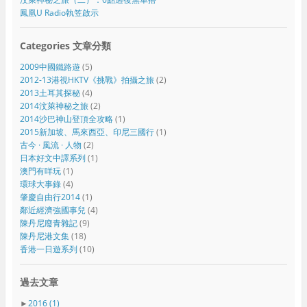
鳳凰U Radio執笠啟示
Categories 文章分類
2009中國鐵路遊
(5)
2012-13港視HKTV《挑戰》拍攝之旅
(2)
2013土耳其探秘
(4)
2014汶萊神秘之旅
(2)
2014沙巴神山登頂全攻略
(1)
2015新加坡、馬來西亞、印尼三國行
(1)
古今 · 風流 · 人物
(2)
日本好文中譯系列
(1)
澳門有咩玩
(1)
環球大事錄
(4)
肇慶自由行2014
(1)
鄰近經濟強國事兒
(4)
陳丹尼廢青雜記
(9)
陳丹尼港文集
(18)
香港一日遊系列
(10)
過去文章
►
2016
(1)