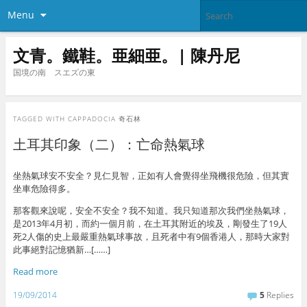
Menu
文青。鐵鞋。亜細亜。| 陳丹尼
国境の南 スエズの東
TAGGED WITH
CAPPADOCIA 奇石林
土耳其印象（二）：亡命熱氣球
坐熱氣球安不安全？見仁見智，正如有人會覺得坐飛機很危險，但其實
坐車危險得多。
那客觀來說呢，安全不安全？我不知道。我只知道那次我們坐熱氣球，
是2013年4月初，而約一個月前，在土耳其附近的埃及，剛發生了19人
死2人傷的史上最嚴重熱氣球事故，且死者中有9個香港人，那時大家對
此事絕對記憶猶新…[……]
Read more
19/09/2014
5
Replies