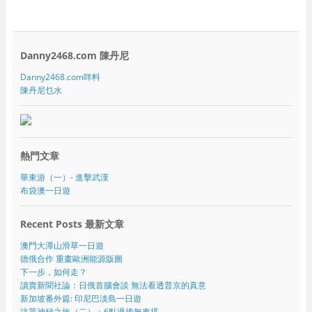
Danny2468.com 陳丹尼
Danny2468.com咩料
陳丹尼乜水
熱門文章
華東游（一）- 進擊武漢
布袋澳一日遊
Recent Posts 最新文章
澳門大潭山滑草一日遊
德俄合作 重畫歐洲能源版圖
下一步，如何走？
讀賣新聞社論：日俄首腦會談 無法看透普京的真意
新加坡番外篇: 印尼巴淡島一日遊
汶萊神秘之旅（二）：6點過後無車搭