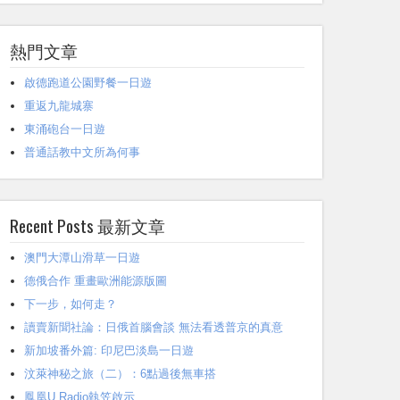
熱門文章
啟德跑道公園野餐一日遊
重返九龍城寨
東涌砲台一日遊
普通話教中文所為何事
Recent Posts 最新文章
澳門大潭山滑草一日遊
德俄合作 重畫歐洲能源版圖
下一步，如何走？
讀賣新聞社論：日俄首腦會談 無法看透普京的真意
新加坡番外篇: 印尼巴淡島一日遊
汶萊神秘之旅（二）：6點過後無車搭
鳳凰U Radio執笠啟示