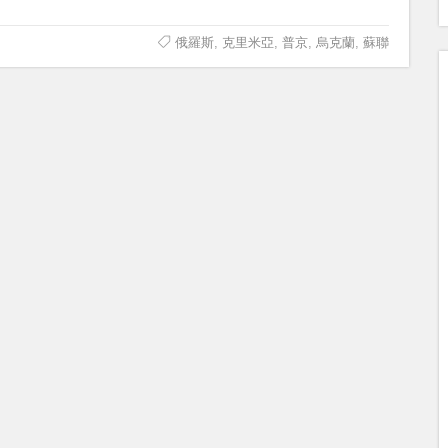
俄羅斯
,
克里米亞
,
普京
,
烏克蘭
,
蘇聯