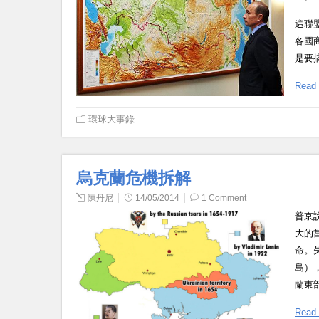
這聯
各國
是要
Read
環球大事錄
烏克蘭危機拆解
陳丹尼
14/05/2014
1 Comment
普京
大的
命。
島）
蘭東
Read