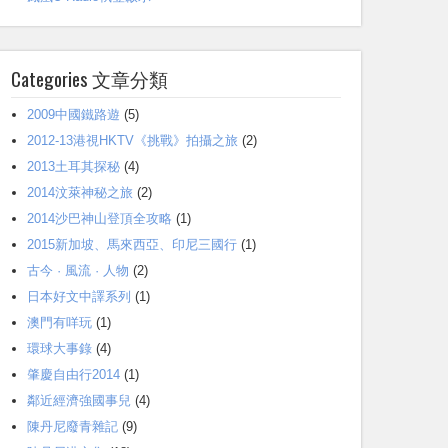
Categories 文章分類
2009中國鐵路遊
(5)
2012-13港視HKTV《挑戰》拍攝之旅
(2)
2013土耳其探秘
(4)
2014汶萊神秘之旅
(2)
2014沙巴神山登頂全攻略
(1)
2015新加坡、馬來西亞、印尼三國行
(1)
古今 · 風流 · 人物
(2)
日本好文中譯系列
(1)
澳門有咩玩
(1)
環球大事錄
(4)
肇慶自由行2014
(1)
鄰近經濟強國事兒
(4)
陳丹尼廢青雜記
(9)