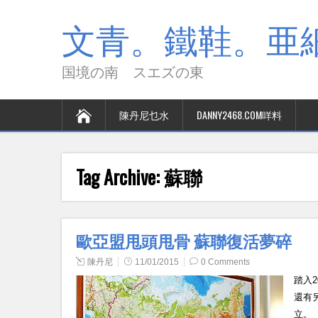
文青。鐵鞋。亜細
国境の南 スエズの東
陳丹尼乜水
DANNY2468.COM咩料
Tag Archive:
蘇聯
歐亞盟甩頭甩骨 蘇聯復活夢碎
陳丹尼
11/01/2015
0 Comments
踏入
還有
立。