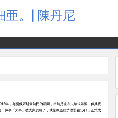
亜。| 陳丹尼
2015年，有關俄羅斯最熱門的新聞，當然是盧布失禁式暴瀉，但其實
另一件事「大事」被大家忽略了，就是歐亞經濟聯盟在1月1日正式成