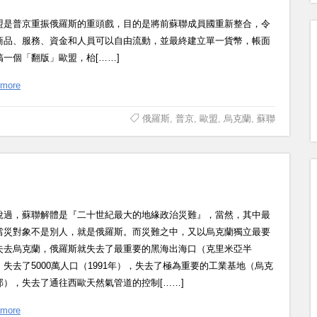
盟是普京重振俄羅斯的重頭戲，目的是將前蘇聯成員國重新整合，令
商品、服務、資金和人員可以自由流動，並最終建立單一貨幣，帳面
搞一個「翻版」歐盟，枱[……]
 more
俄羅斯
,
普京
,
歐盟
,
烏克蘭
,
蘇聯
說過，蘇聯解體是『二十世紀最大的地緣政治災難』，當然，其中最
當災對象不是別人，就是俄羅斯。而災難之中，又以烏克蘭獨立最要
失去烏克蘭，俄羅斯就失去了最重要的黑海出海口（克里米亞半
，失去了5000萬人口（1991年），失去了極為重要的工業基地（烏克
部），失去了通往西歐天然氣管道的控制[……]
 more