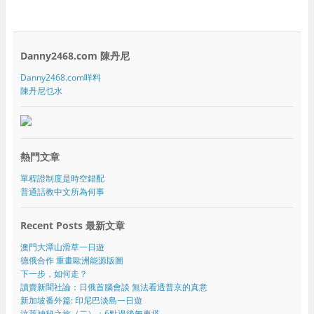
Danny2468.com 陳丹尼
Danny2468.com咩料
陳丹尼乜水
熱門文章
單程證制度是時空錯配
普通話教中文所為何事
Recent Posts 最新文章
澳門大潭山滑草一日遊
德俄合作 重畫歐洲能源版圖
下一步，如何走？
讀賣新聞社論：日俄首腦會談 無法看透普京的真意
新加坡番外篇: 印尼巴淡島一日遊
汶萊神秘之旅（二）：6點過後無車搭