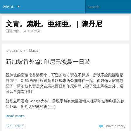
Menu
文青。鐵鞋。亜細亜。| 陳丹尼
国境の南 スエズの東
TAGGED WITH
新加坡
新加坡番外篇: 印尼巴淡島一日遊
新加坡的面積比香港更小，可逛的地方實在不算多，所以不論跟團還是
自由行，新加坡的行程總是會跟馬來西亞捆綁在一起。但好像大家都忘
記了，新加坡其實是夾在馬來西亞和印尼中間，除了北上馬拉之外，還
可以選擇南下阿！
於是立即召喚Google大神，發現果然有大量渡輪來往新加坡和印尼的數
個外島，船期之密就如香[……]
Read more
07/11/2015
Leave a reply