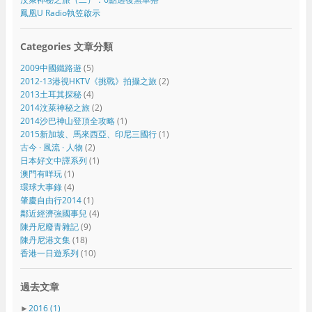
鳳凰U Radio執笠啟示
Categories 文章分類
2009中國鐵路遊
(5)
2012-13港視HKTV《挑戰》拍攝之旅
(2)
2013土耳其探秘
(4)
2014汶萊神秘之旅
(2)
2014沙巴神山登頂全攻略
(1)
2015新加坡、馬來西亞、印尼三國行
(1)
古今 · 風流 · 人物
(2)
日本好文中譯系列
(1)
澳門有咩玩
(1)
環球大事錄
(4)
肇慶自由行2014
(1)
鄰近經濟強國事兒
(4)
陳丹尼廢青雜記
(9)
陳丹尼港文集
(18)
香港一日遊系列
(10)
過去文章
►
2016
(1)