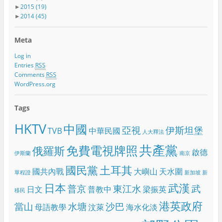
►
2015
(19)
►
2014
(45)
Meta
Log in
Entries
RSS
Comments
RSS
WordPress.org
Tags
HKTV
中國
亞視
伊斯坦堡
TVB
中華民國
人大釋法
共產黨
免費電視牌照
俄羅斯
啟德
伊斯蘭
南京
國民黨
土耳其
國共內戰
大嶼山
天水圍
單程證
新加坡
新
日本
武漢
普京
東江水
武
日文
普教中
梁振英
移民
港英政府
當山
水塘
沙巴
母語教學
汶萊
海水化淡