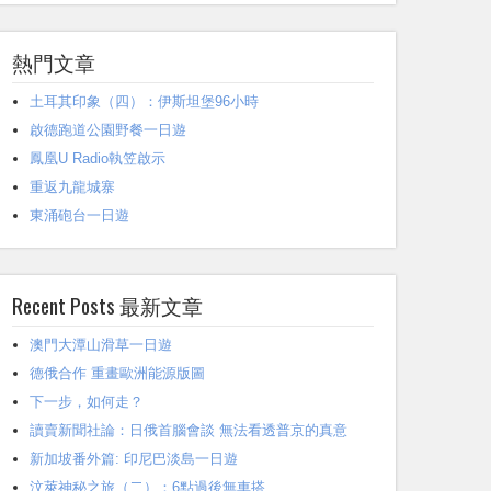
熱門文章
土耳其印象（四）：伊斯坦堡96小時
啟德跑道公園野餐一日遊
鳳凰U Radio執笠啟示
重返九龍城寨
東涌砲台一日遊
Recent Posts 最新文章
澳門大潭山滑草一日遊
德俄合作 重畫歐洲能源版圖
下一步，如何走？
讀賣新聞社論：日俄首腦會談 無法看透普京的真意
新加坡番外篇: 印尼巴淡島一日遊
汶萊神秘之旅（二）：6點過後無車搭