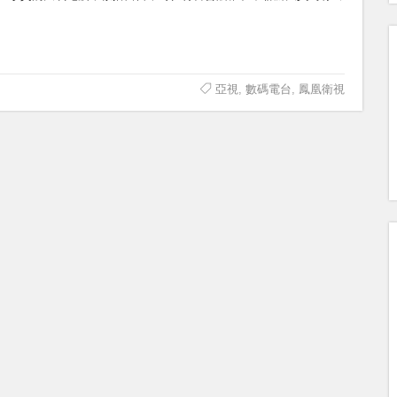
亞視
,
數碼電台
,
鳳凰衛視