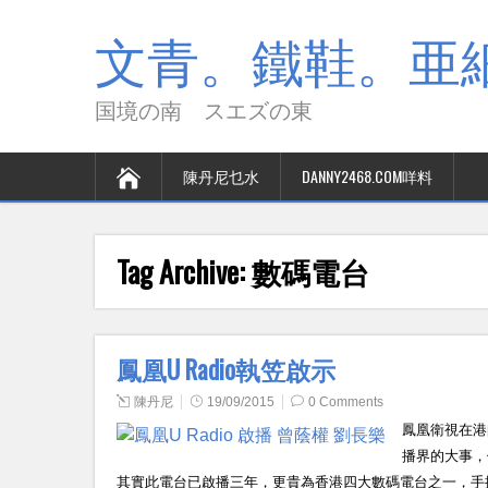
文青。鐵鞋。亜細
国境の南 スエズの東
陳丹尼乜水
DANNY2468.COM咩料
Tag Archive:
數碼電台
鳳凰U Radio執笠啟示
陳丹尼
19/09/2015
0 Comments
鳳凰衛視在港
播界的大事，
其實此電台已啟播三年，更貴為香港四大數碼電台之一，手