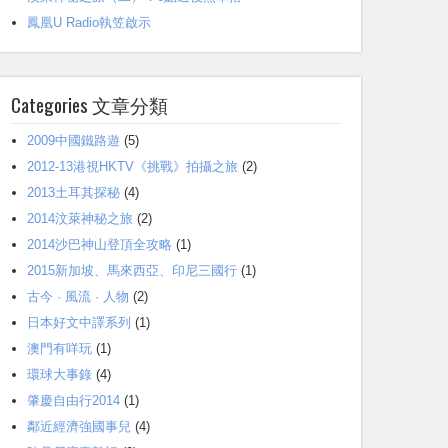
鳳凰U Radio執笠啟示
Categories 文章分類
2009中國鐵路遊
(5)
2012-13港視HKTV《挑戰》拍攝之旅
(2)
2013土耳其探秘
(4)
2014汶萊神秘之旅
(2)
2014沙巴神山登頂全攻略
(1)
2015新加坡、馬來西亞、印尼三國行
(1)
古今 · 風流 · 人物
(2)
日本好文中譯系列
(1)
澳門有咩玩
(1)
環球大事錄
(4)
肇慶自由行2014
(1)
鄰近經濟強國事兒
(4)