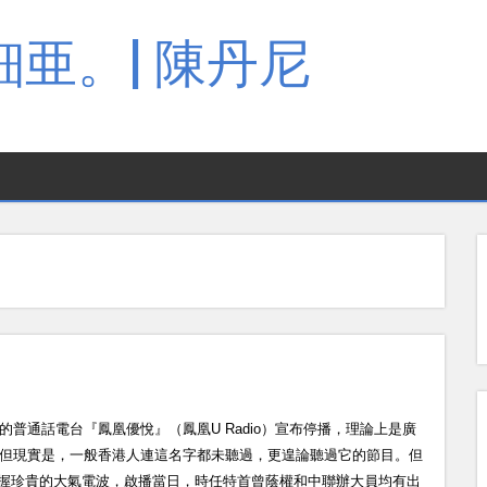
亜。| 陳丹尼
的普通話電台『鳳凰優悅』（鳳凰U Radio）宣布停播，理論上是廣
但現實是，一般香港人連這名字都未聽過，更遑論聽過它的節目。但
握珍貴的大氣電波，啟播當日，時任特首曾蔭權和中聯辦大員均有出