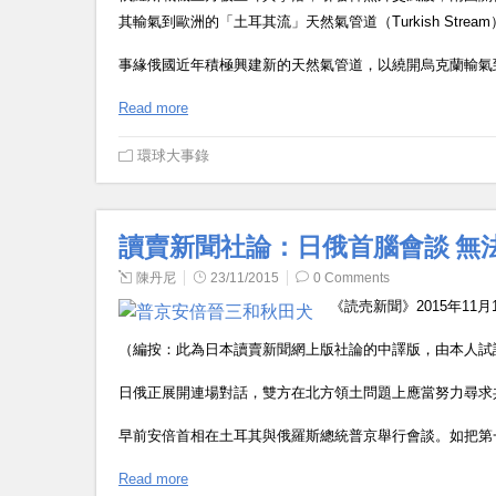
其輸氣到歐洲的「土耳其流」天然氣管道（Turkish Stre
事緣俄國近年積極興建新的天然氣管道，以繞開烏克蘭輸氣到歐
Read more
環球大事錄
讀賣新聞社論：日俄首腦會談 無
陳丹尼
23/11/2015
0 Comments
《読売新聞》2015年11月
（編按：此為日本讀賣新聞網上版社論的中譯版，由本人試
日俄正展開連場對話，雙方在北方領土問題上應當努力尋求
早前安倍首相在土耳其與俄羅斯總統普京舉行會談。如把第一
Read more