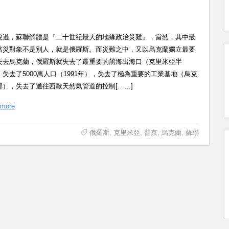
說過，蘇聯解體是『二十世紀最大的地緣政治災難』，當然，其中最
當災對象不是別人，就是俄羅斯。而災難之中，又以烏克蘭獨立最要
失去烏克蘭，俄羅斯就失去了最重要的黑海出海口（克里米亞半
，失去了5000萬人口（1991年），失去了極為重要的工業基地（烏克
部），失去了通往西歐天然氣管道的控制[……]
 more
俄羅斯
,
克里米亞
,
普京
,
烏克蘭
,
蘇聯