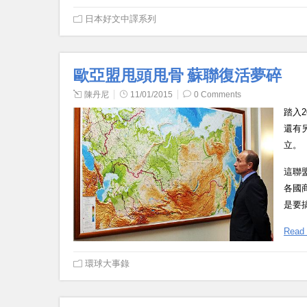
日本好文中譯系列
歐亞盟甩頭甩骨 蘇聯復活夢碎
陳丹尼
11/01/2015
0 Comments
踏入
還有
立。
這聯
各國
是要
Read
環球大事錄