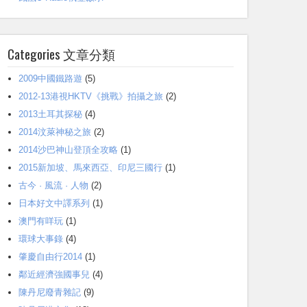
Categories 文章分類
2009中國鐵路遊
(5)
2012-13港視HKTV《挑戰》拍攝之旅
(2)
2013土耳其探秘
(4)
2014汶萊神秘之旅
(2)
2014沙巴神山登頂全攻略
(1)
2015新加坡、馬來西亞、印尼三國行
(1)
古今 · 風流 · 人物
(2)
日本好文中譯系列
(1)
澳門有咩玩
(1)
環球大事錄
(4)
肇慶自由行2014
(1)
鄰近經濟強國事兒
(4)
陳丹尼廢青雜記
(9)