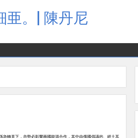
亜。| 陳丹尼
係急轉直下，亦勢必影響兩國能源合作，其中由俄國倡議的、經土耳