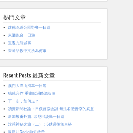
熱門文章
啟德跑道公園野餐一日遊
東涌砲台一日遊
重返九龍城寨
普通話教中文所為何事
Recent Posts 最新文章
澳門大潭山滑草一日遊
德俄合作 重畫歐洲能源版圖
下一步，如何走？
讀賣新聞社論：日俄首腦會談 無法看透普京的真意
新加坡番外篇: 印尼巴淡島一日遊
汶萊神秘之旅（二）：6點過後無車搭
鳳凰U Radio執笠啟示