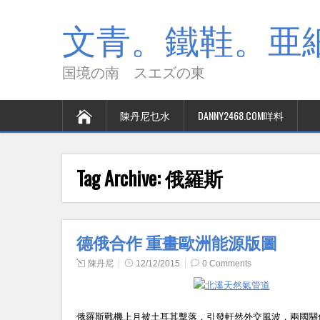
文青。鐵鞋。亜細
国境の南 スエズの東
陳丹尼乜水
DANNY2468.COM咩料
Tag Archive:
俄羅斯
德俄合作 重畫歐洲能源版圖
陳丹尼
12/12/2015
0 Comments
俄羅斯戰機上月被土耳其擊落，引發軒然外交風波，兩國關