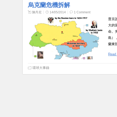
烏克蘭危機拆解
陳丹尼
14/05/2014
1 Comment
普京
大的
命。
島）
蘭東
Read
環球大事錄