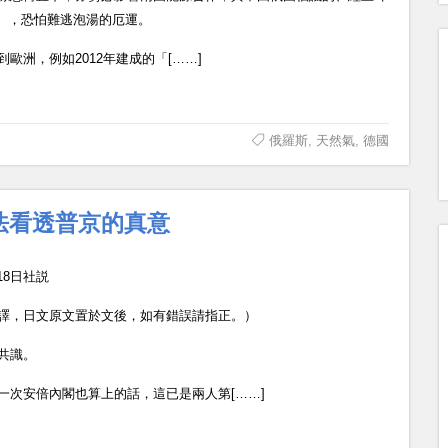
am），恐怕難逃泡湯的厄運。
洲，例如2012年建成的「[……]
俄羅斯
,
天然氣
,
德國
法看透普京的真意
18日社説
譯，日文原文置於文後，如有錯誤請指正。）
共識。
次安倍內閣也算上的話，這已是兩人第[……]