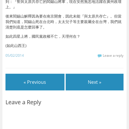
到：『誓與太原共存亡的閻錫山將軍，現在安然無恙地活躍在廣州政壇
上。』
後來閻錫山解釋因為要在南京開會，因此未能『與太原共存亡』。但當
我們知道，閻錫山死在台北時，太太兒子等主要親屬全在台灣，我們就
清楚到底是怎麼回事了。
如此四星上將，國民黨政權不亡，天理何在？
(如此山西王)
05/02/2014
Leave a reply
« Previous
Next »
Leave a Reply