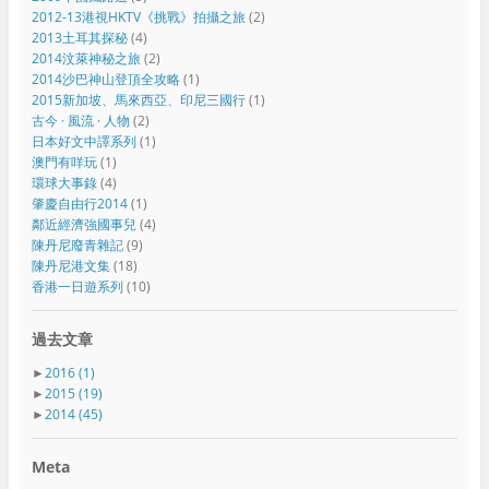
2012-13港視HKTV《挑戰》拍攝之旅
(2)
2013土耳其探秘
(4)
2014汶萊神秘之旅
(2)
2014沙巴神山登頂全攻略
(1)
2015新加坡、馬來西亞、印尼三國行
(1)
古今 · 風流 · 人物
(2)
日本好文中譯系列
(1)
澳門有咩玩
(1)
環球大事錄
(4)
肇慶自由行2014
(1)
鄰近經濟強國事兒
(4)
陳丹尼廢青雜記
(9)
陳丹尼港文集
(18)
香港一日遊系列
(10)
過去文章
►
2016
(1)
►
2015
(19)
►
2014
(45)
Meta