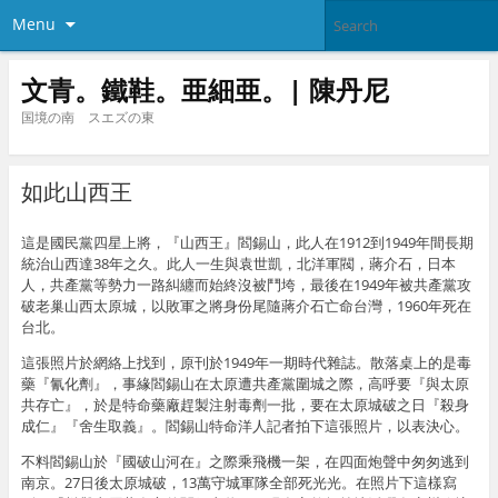
Menu
文青。鐵鞋。亜細亜。| 陳丹尼
国境の南 スエズの東
如此山西王
這是國民黨四星上將，『山西王』閻錫山，此人在1912到1949年間長期
統治山西達38年之久。此人一生與袁世凱，北洋軍閥，蔣介石，日本
人，共產黨等勢力一路糾纏而始終沒被鬥垮，最後在1949年被共產黨攻
破老巢山西太原城，以敗軍之將身份尾隨蔣介石亡命台灣，1960年死在
台北。
這張照片於網絡上找到，原刊於1949年一期時代雜誌。散落桌上的是毒
藥『氰化劑』，事緣閻錫山在太原遭共產黨圍城之際，高呼要『與太原
共存亡』，於是特命藥廠趕製注射毒劑一批，要在太原城破之日『殺身
成仁』『舍生取義』。閻錫山特命洋人記者拍下這張照片，以表決心。
不料閻錫山於『國破山河在』之際乘飛機一架，在四面炮聲中匆匆逃到
南京。27日後太原城破，13萬守城軍隊全部死光光。在照片下這樣寫