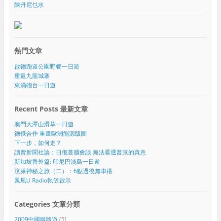
陳丹尼乜水
熱門文章
啟德跑道公園野餐一日遊
重返九龍城寨
東涌砲台一日遊
Recent Posts 最新文章
澳門大潭山滑草一日遊
德俄合作 重畫歐洲能源版圖
下一步，如何走？
讀賣新聞社論：日俄首腦會談 無法看透普京的真意
新加坡番外篇: 印尼巴淡島一日遊
汶萊神秘之旅（二）：6點過後無車搭
鳳凰U Radio執笠啟示
Categories 文章分類
2009中國鐵路遊
(5)