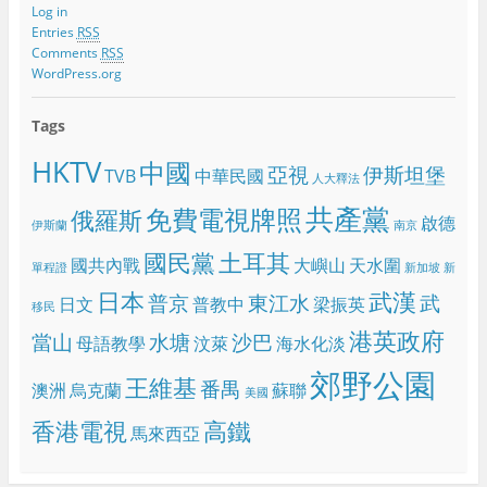
Log in
Entries
RSS
Comments
RSS
WordPress.org
Tags
HKTV
中國
亞視
伊斯坦堡
TVB
中華民國
人大釋法
共產黨
免費電視牌照
俄羅斯
啟德
伊斯蘭
南京
國民黨
土耳其
國共內戰
大嶼山
天水圍
單程證
新加坡
新
日本
武漢
普京
東江水
武
日文
普教中
梁振英
移民
港英政府
當山
水塘
沙巴
母語教學
汶萊
海水化淡
郊野公園
王維基
番禺
澳洲
烏克蘭
蘇聯
美國
香港電視
高鐵
馬來西亞